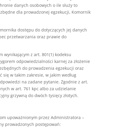
chronie danych osobowych o ile służy to
niezbędne dla prowadzonej egzekucji, Komornik
mornika dostępu do dotyczących jej danych
bec przetwarzania oraz prawie do
wynikającym z art. 801(1) kodeksu
rygorem odpowiedzialności karnej za złożenie
niezbędnych do prowadzenia egzekucji oraz
 się w takim zakresie, w jakim według
powiedzi na zadane pytanie. Zgodnie z art.
ych w art. 761 kpc albo za udzielanie
yjny grzywną do dwóch tysięcy złotych.
bom upoważnionym przez Administratora –
ony prowadzonych postępowań: