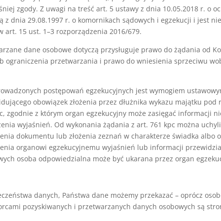
ej zgody. Z uwagi na treść art. 5 ustawy z dnia 10.05.2018 r. o o
 z dnia 29.08.1997 r. o komornikach sądowych i egzekucji i jest 
w art. 15 ust. 1–3 rozporządzenia 2016/679.
warzane dane osobowe dotyczą przysługuje prawo do żądania od Ko
ub ograniczenia przetwarzania i prawo do wniesienia sprzeciwu wo
rowadzonych postępowań egzekucyjnych jest wymogiem ustawowym 
widującego obowiązek złożenia przez dłużnika wykazu majątku pod 
pc, zgodnie z którym organ egzekucyjny może zasięgać informacji 
nia wyjaśnień. Od wykonania żądania z art. 761 kpc można uchylić
nia dokumentu lub złożenia zeznań w charakterze świadka albo od
nia organowi egzekucyjnemu wyjaśnień lub informacji przewidzian
ywych osoba odpowiedzialna może być ukarana przez organ egzekuc
ieczeństwa danych, Państwa dane możemy przekazać – oprócz oso
orcami pozyskiwanych i przetwarzanych danych osobowych są str