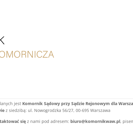
ści RODO
ZENIA PARLAMENTU EUROPEJSKIEGO I RADY (UE) 2016/679 z dnia 27 
anych osobowych i w sprawie swobodnego przepływu takich danych
danych jest
Komornik Sądowy przy Sądzie Rejonowym dla Warszaw
wie
z siedzibą: ul.
Nowogrodzka 56/27, 00-695 Warszawa
taktować się
z nami pod adresem:
biuro@komornikwaw.pl
, pise