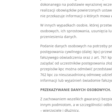
dokonanego na podstawie wyrażonej wcześni
realizacji obowiązków powierzonych ustawą
nie przekazuje informacji o których mowa 
W innych wypadkach osobie, której przet
osobowych, ich sprostowania, usunięcia l
przeniesienia danych.
Podanie danych osobowych na potrzeby p
postępowania cywilnego (dalej: kpc) prze
fałszywego oświadczenia oraz z art. 761 k
zażądać od uczestników postępowania złoże
przepisów kpc można odmówić przedstawie
762 kpc za nieuzasadnioną odmowę udziele
informacji lub wyjaśnień świadomie fałsz
PRZEKAZYWANIE DANYCH OSOBOWYCH.
Z zachowaniem wszelkich gwarancji bezp
innym podmiotom, a w szczególności
odbi
– wierzyciele i dłużnicy,