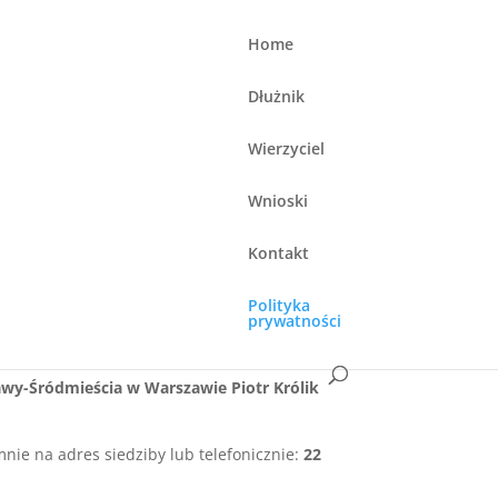
Home
Dłużnik
Wierzyciel
Wnioski
Kontakt
kwietnia 2016 r. w sprawie ochrony osób
 (RODO) informujemy, że:
Polityka
prywatności
y-Śródmieścia w Warszawie Piotr Królik
mnie na adres siedziby lub telefonicznie:
22