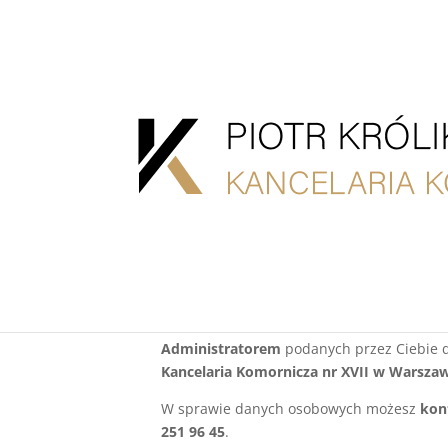
Polityka prywatno
Stosownie do art. 13 i art. 14 ROZPORZĄD
fizycznych w związku z przetwarzaniem d
ADMINISTRATOR DANYCH.
Administratorem
podanych przez Ciebie 
Kancelaria Komornicza nr XVII w Warsza
W sprawie danych osobowych możesz
kon
251 96 45
.